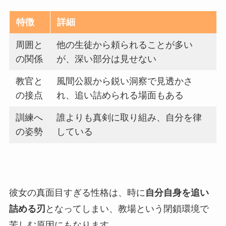
特徴
詳細
周囲と
他の生徒から頼られることが多い
の関係
が、深い部分は見せない
教官と
風間公親から鋭い洞察で見透かさ
の接点
れ、追い詰められる場面もある
訓練へ
誰よりも真剣に取り組み、自分を律
の姿勢
している
彼女の真面目すぎる性格は、時に
自分自身を追い
詰める刃
となってしまい、教場という閉鎖環境で
苦しむ原因にもなります。