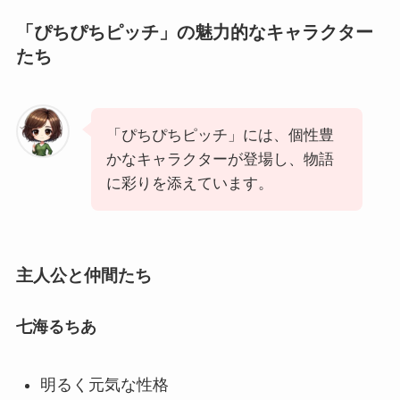
「ぴちぴちピッチ」の魅力的なキャラクター
たち
「ぴちぴちピッチ」には、個性豊
かなキャラクターが登場し、物語
に彩りを添えています。
主人公と仲間たち
七海るちあ
明るく元気な性格