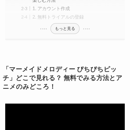
1. アカウント作成
2. 無料トライアルの登録
もっと見る
「マーメイドメロディー ぴちぴちピッ
チ」どこで見れる？ 無料でみる方法とア
ニメのみどころ！