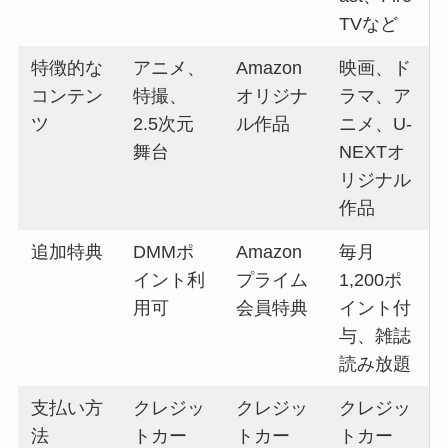
TVなど
特徴的な
アニメ、
Amazon
映画、ド
コンテン
特撮、
オリジナ
ラマ、ア
ツ
2.5次元
ル作品
ニメ、U-
舞台
NEXTオ
リジナル
作品
追加特典
DMMポ
Amazon
毎月
イント利
プライム
1,200ポ
用可
会員特典
イント付
与、雑誌
読み放題
支払い方
クレジッ
クレジッ
クレジッ
法
トカー
トカー
トカー