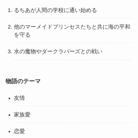
るちあが人間の学校に通い始める
他のマーメイドプリンセスたちと共に海の平和
を守る
水の魔物やダークラバーズとの戦い
物語のテーマ
友情
家族愛
恋愛