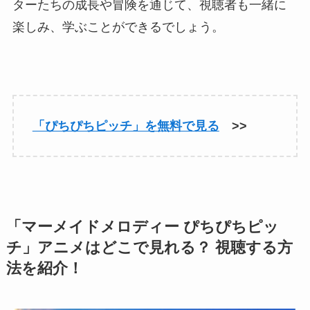
ターたちの成長や冒険を通じて、視聴者も一緒に
楽しみ、学ぶことができるでしょう。
「ぴちぴちピッチ」を無料で見る
>>
「マーメイドメロディー ぴちぴちピッ
チ」アニメはどこで見れる？ 視聴する方
法を紹介！