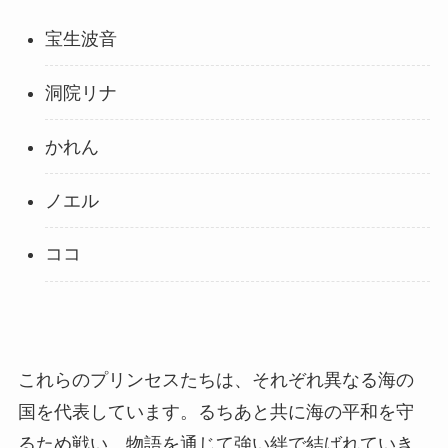
宝生波音
洞院リナ
かれん
ノエル
ココ
これらのプリンセスたちは、それぞれ異なる海の
国を代表しています。るちあと共に海の平和を守
るため戦い、物語を通じて強い絆で結ばれていき