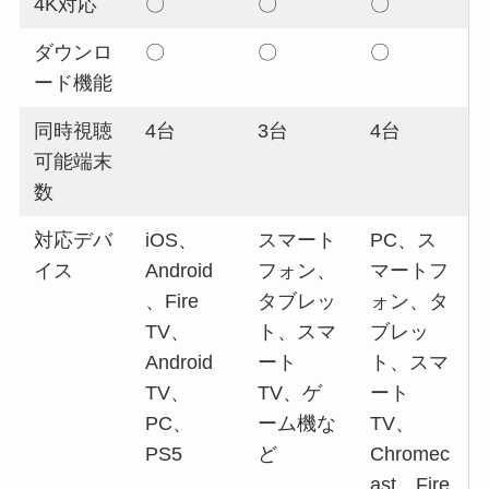
4K対応
〇
〇
〇
ダウンロ
〇
〇
〇
ード機能
同時視聴
4台
3台
4台
可能端末
数
対応デバ
iOS、
スマート
PC、ス
イス
Android
フォン、
マートフ
、Fire
タブレッ
ォン、タ
TV、
ト、スマ
ブレッ
Android
ート
ト、スマ
TV、
TV、ゲ
ート
PC、
ーム機な
TV、
PS5
ど
Chromec
ast、Fire