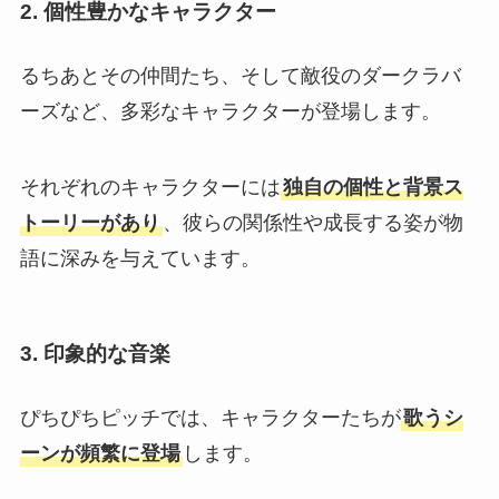
2. 個性豊かなキャラクター
るちあとその仲間たち、そして敵役のダークラバ
ーズなど、多彩なキャラクターが登場します。
それぞれのキャラクターには
独自の個性と背景ス
トーリーがあり
、彼らの関係性や成長する姿が物
語に深みを与えています。
3. 印象的な音楽
ぴちぴちピッチでは、キャラクターたちが
歌うシ
ーンが頻繁に登場
します。