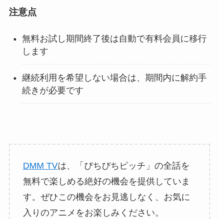
注意点
無料お試し期間終了後は自動で有料会員に移行
します
継続利用を希望しない場合は、期間内に解約手
続きが必要です
DMM TV
は、「ぴちぴちピッチ」の全話を
無料で楽しめる絶好の機会を提供していま
す。ぜひこの機会をお見逃しなく、お気に
入りのアニメをお楽しみください。