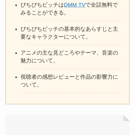
ぴちぴちピッチは
DMM TV
で全話無料で
みることができる。
ぴちぴちピッチの基本的なあらすじと主
要なキャラクターについて。
アニメの主な見どころやテーマ、音楽の
魅力について。
視聴者の感想レビューと作品の影響力に
ついて。