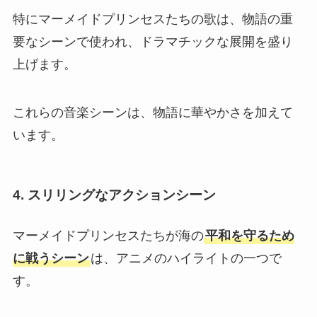
特にマーメイドプリンセスたちの歌は、物語の重
要なシーンで使われ、ドラマチックな展開を盛り
上げます。
これらの音楽シーンは、物語に華やかさを加えて
います。
4. スリリングなアクションシーン
マーメイドプリンセスたちが海の
平和を守るため
に戦うシーン
は、アニメのハイライトの一つで
す。