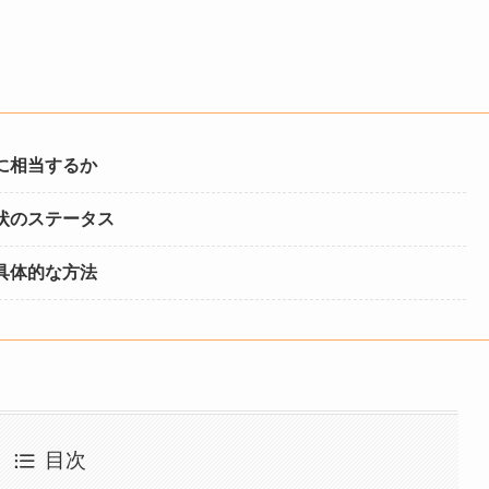
に相当するか
状のステータス
具体的な方法
目次