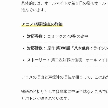
具体的には、オールマイトが若き日の姿でオール
進んでいます。
アニメ7期到達点の詳細
対応巻数：
コミックス
40巻
の途中
対応話数：
原作
第398話「八木俊典：ライジ
ストーリー：
第二次決戦の佳境、オールマイトv
アニメの演出と声優陣の演技が相まって、このあ
物語の区切りとしては非常に中途半端なところで
とバトンが渡されています。